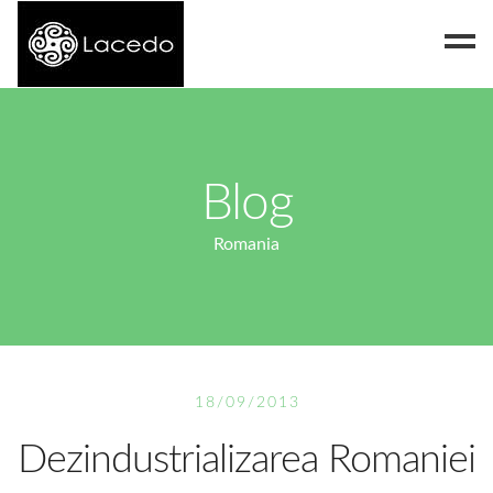
Despre noi
Blog
Blog
Contact
Romania
18/09/2013
Dezindustrializarea Romaniei