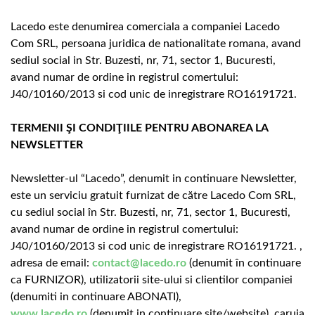
Lacedo este denumirea comerciala a companiei Lacedo
Com SRL, persoana juridica de nationalitate romana, avand
sediul social in Str. Buzesti, nr, 71, sector 1, Bucuresti,
avand numar de ordine in registrul comertului:
J40/10160/2013 si cod unic de inregistrare RO16191721.
TERMENII ŞI CONDIŢIILE PENTRU ABONAREA LA
NEWSLETTER
Newsletter-ul “Lacedo”, denumit in continuare Newsletter,
este un serviciu gratuit furnizat de către Lacedo Com SRL,
cu sediul social în Str. Buzesti, nr, 71, sector 1, Bucuresti,
avand numar de ordine in registrul comertului:
J40/10160/2013 si cod unic de inregistrare RO16191721. ,
adresa de email:
contact@lacedo.ro
(denumit în continuare
ca FURNIZOR), utilizatorii site-ului si clientilor companiei
(denumiti in continuare ABONATI),
www.lacedo.ro
(denumit in continuare site/website), caruia