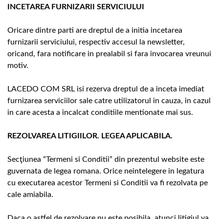
INCETAREA FURNIZARII SERVICIULUI
Oricare dintre parti are dreptul de a initia incetarea
furnizarii serviciului, respectiv accesul la newsletter,
oricand, fara notificare in prealabil si fara invocarea vreunui
motiv.
LACEDO COM SRL isi rezerva dreptul de a inceta imediat
furnizarea serviciilor sale catre utilizatorul in cauza, in cazul
in care acesta a incalcat conditiile mentionate mai sus.
REZOLVAREA LITIGIILOR. LEGEA APLICABILA.
Secţiunea “Termeni si Conditii” din prezentul website este
guvernata de legea romana. Orice neintelegere in legatura
cu executarea acestor Termeni si Conditii va fi rezolvata pe
cale amiabila.
Daca o astfel de rezolvare nu este posibila, atunci litigiul va