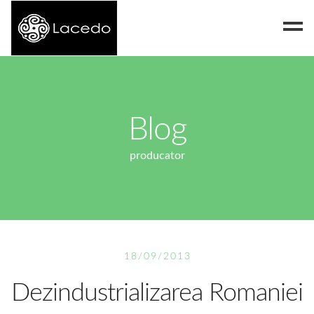
Despre noi
Blog
Blog
Contact
producator
18/09/2013
Dezindustrializarea Romaniei