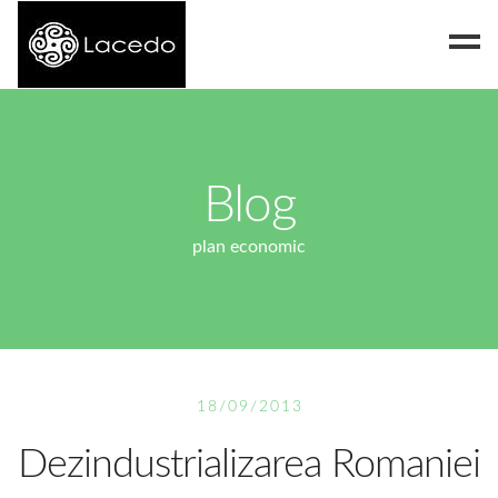
Despre noi
Blog
Blog
Contact
plan economic
18/09/2013
Dezindustrializarea Romaniei