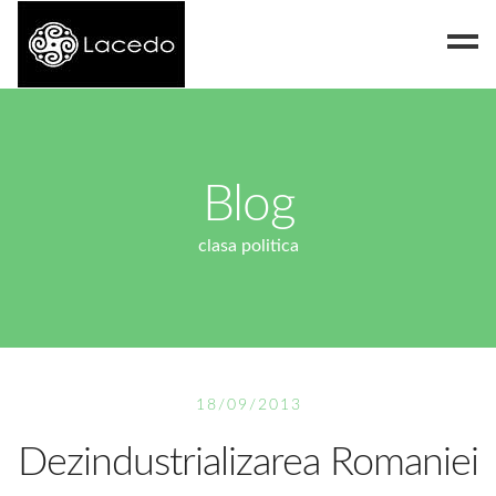
Despre noi
Blog
Blog
Contact
clasa politica
18/09/2013
Dezindustrializarea Romaniei