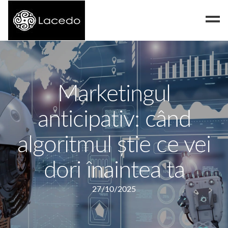
Despre noi
Blog
Marketingul
Contact
anticipativ: când
algoritmul știe ce vei
dori înaintea ta
27/10/2025