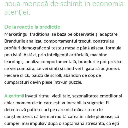
noua monedă de schimb în economia
atenţiei.
De la reacție la predicție
Marketingul tradițional se baza pe observație și adaptare.
Brandurile analizau comportamentul trecut, construiau
profiluri demografice şi testau mesaje până găseau formula
potrivită. Astăzi, prin inteligență artificială, machine
learning și analiza comportamentală, brandurile pot prezice
ce vei cumpăra, ce vei simți și când vei fi gata să acționezi.
Fiecare click, pauză de scroll, abandon de coș de
cumpărături devin piese într-un puzzle.
Algoritmii
învață ritmul vieții tale, sezonalitatea emoțiilor și
chiar momentele în care ești vulnerabil la sugestie. Ei
detectează pattern-uri pe care nici măcar tu nu le
conştientizezi: că bei mai multă cafea în zilele ploioase, că
cumperi mai impulsiv după o săptămână stresantă, că eşti