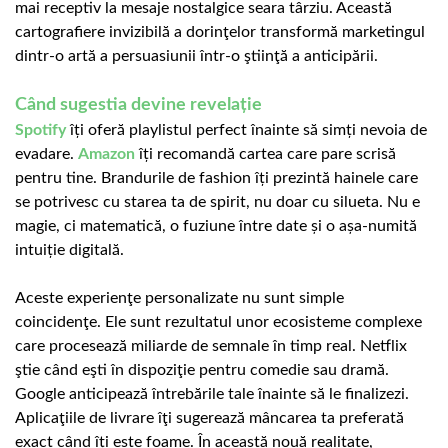
mai receptiv la mesaje nostalgice seara târziu. Această
cartografiere invizibilă a dorinţelor transformă marketingul
dintr-o artă a persuasiunii într-o ştiinţă a anticipării.
Când sugestia devine revelație
Spotify
îți oferă playlistul perfect înainte să simți nevoia de
evadare.
Amazon
îți recomandă cartea care pare scrisă
pentru tine. Brandurile de fashion îți prezintă hainele care
se potrivesc cu starea ta de spirit, nu doar cu silueta. Nu e
magie, ci matematică, o fuziune între date și o așa-numită
intuiție digitală.
Aceste experienţe personalizate nu sunt simple
coincidenţe. Ele sunt rezultatul unor ecosisteme complexe
care procesează miliarde de semnale în timp real. Netflix
ştie când eşti în dispoziţie pentru comedie sau dramă.
Google anticipează întrebările tale înainte să le finalizezi.
Aplicaţiile de livrare îţi sugerează mâncarea ta preferată
exact când îți este foame. În această nouă realitate,