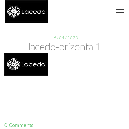
Despre noi
16/04/2020
lacedo-orizontal1
Blog
Contact
0 Comments