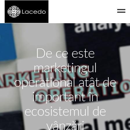
Despre noi
Blog
De ce este
Contact
marketingul
operational atât de
important în
ecosistemul de
vânzări