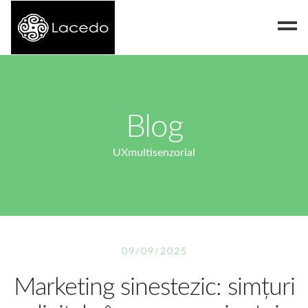
Despre noi
Blog
Blog
Contact
UXmultisenzorial
09/09/2025
Marketing sinestezic: simțuri