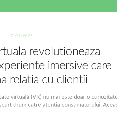
17/02/2025
irtuala revolutioneaza
xperiente imersive care
 relatia cu clientii
itate virtuală (VR) nu mai este doar o curiozitat
i scurt drum către atenția consumatorului. Acea