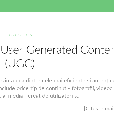
07/04/2025
n User-Generated Conte
(UGC)
intă una dintre cele mai eficiente și autentic
clude orice tip de conținut - fotografii, videocl
al media - creat de utilizatori s...
[Citeste mai