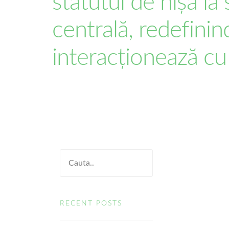
statutul de nișă la
centrală, redefini
interacționează cu
RECENT POSTS