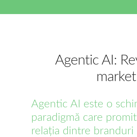
Agentic AI: Re
marketi
Agentic AI este o sch
paradigmă care promite 
relația dintre brandur