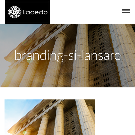
Despre noi
Blog
branding-si-lansare
Contact